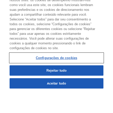
nossos sites: os cookies de desempenho mostram-nos
como você usa este site, os cookies funcionais lembram
suas preferências e os cookies de direcionamento nos
APOIO:
ajudam a compartilhar conteúdo relevante para você.
Selecione “Aceitar todos” para dar seu consentimento a
todos os cookies, selecione “Configurações de cookies”
para gerenciar os diferentes cookies ou selecione “Rejeitar
todos” para usar apenas os cookies estritamente
REALIZAÇÃO:
necessários. Você pode alterar suas configurações de
cookies a qualquer momento pressionando o link de
configurações de cookies no site.
Configurações de cookies
Configurações de cookies
Rejeitar tudo
TERMOS DE USO
POLÍTICA DE PRIVACIDADE
Aceitar tudo
SERVIÇO DE ATENDIMENTO AO CLIENTE (SAC)
@ 2024 Sandoz AG
Código BR2509234464.