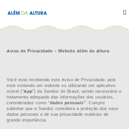
P
u
l
A
a
r
l
p
a
é
r
a
m
o
d
c
o
a
n
Aviso de Privacidade – Website Além da Altura
t
A
e
ú
l
d
o
t
u
Você está recebendo este Aviso de Privacidade, pois
r
está visitando um website ou utilizando um aplicativo
a
móvel (”
App
”) da Sandoz do Brasil, sendo necessário o
tratamento adequado das informações dos usuários,
consideradas como “
dados pessoais”
. Cumpre
salientar que a Sandoz considera a proteção dos seus
dados pessoais e de sua privacidade matérias de
grande importância.