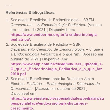
—–
Referências Bibliográficas:
Sociedade Brasileira de Endocrinologia – SBEM.
Crescimento – A Endocrinologia Pediátrica.
[Acesso
em outubro de 2021.] Disponível em:
https://www.endocrino.org.br/a-endocrinologia-
pediatrica/
.
Sociedade Brasileira de Pediatria – SBP.
Departamento Científico de Endocrinologia – O que é
a Endocrinologia Pediátrica e o que faz?
[Acesso em
outubro de 2021.] Disponível em:
https://www.sbp.com.br/fileadmin/user_upload/_1-
O_que_e_Endocrinologia_Pediatrica_e_o_que_faz
2019.pdf
.
Sociedade Beneficente Israelita Brasileira Albert
Einstein.
Pediatria – Endocrinologia e Distúrbios do
Crescimento.
[Acesso em outubro de 2021.]
Disponível em:
https://www.einstein.br/especialidades/pediatria/su
bespecialidade/endocrinologia-disturbios-
crescimento
.