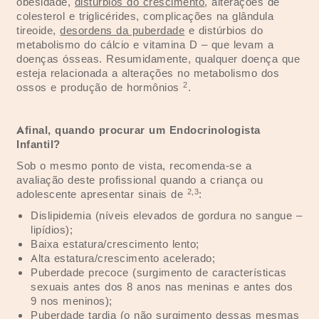
obesidade,
distúrbios do crescimento
, alterações de
colesterol e triglicérides, complicações na glândula
tireoide,
desordens da puberdade
e distúrbios do
metabolismo do cálcio e vitamina D – que levam a
doenças ósseas. Resumidamente, qualquer doença que
esteja relacionada a alterações no metabolismo dos
2
ossos e produção de hormônios
.
Afinal, quando procurar um Endocrinologista
Infantil?
Sob o mesmo ponto de vista, recomenda-se a
avaliação deste profissional quando a criança ou
2
,
3
adolescente apresentar sinais de
:
Dislipidemia (níveis elevados de gordura no sangue –
lipídios);
Baixa estatura/crescimento lento;
Alta estatura/crescimento acelerado;
Puberdade precoce (surgimento de características
sexuais antes dos 8 anos nas meninas e antes dos
9 nos meninos);
Puberdade tardia (o não surgimento dessas mesmas